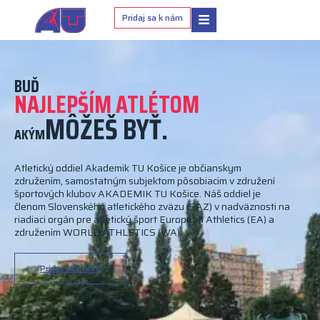
Pridaj sa k nám
BUĎ
NAJLEPŠÍM ATLÉTOM
MÔŽEŠ BYŤ.
AKÝM
Atletický oddiel Akademik TU Košice je občianskym
združením, samostatným subjektom pôsobiacim v združení
športových klubov AKADEMIK TU Košice. Náš oddiel je
členom Slovenského atletického zväzu (SAZ) v nadväznosti na
riadiaci orgán pre atletický šport European Athletics (EA) a
združením WORLD ATHLETICS (WA).
Pridaj sa k nám