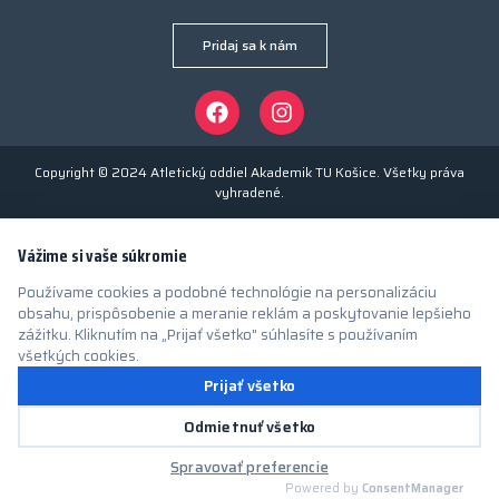
Pridaj sa k nám
Copyright © 2024 Atletický oddiel Akademik TU Košice. Všetky práva
vyhradené.
Vážime si vaše súkromie
Používame cookies a podobné technológie na personalizáciu
obsahu, prispôsobenie a meranie reklám a poskytovanie lepšieho
zážitku. Kliknutím na „Prijať všetko" súhlasíte s používaním
všetkých cookies.
Prijať všetko
Odmietnuť všetko
Spravovať preferencie
Powered by
ConsentManager