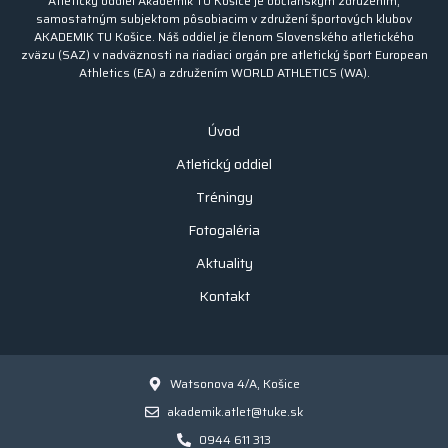
Atletický oddiel Akademik TU Košice je občianskym združením,
samostatným subjektom pôsobiacim v združení športových klubov
AKADEMIK TU Košice. Náš oddiel je členom Slovenského atletického
zväzu (SAZ) v nadväznosti na riadiaci orgán pre atletický šport European
Athletics (EA) a združením WORLD ATHLETICS (WA).
Úvod
Atletický oddiel
Tréningy
Fotogaléria
Aktuality
Kontakt
Watsonova 4/A, Košice
akademik.atlet@tuke.sk
0944 611 313