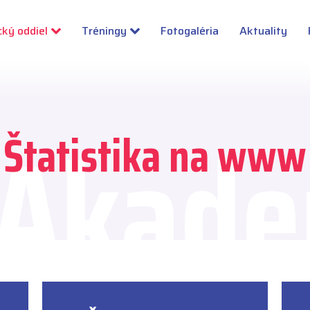
cký oddiel
Tréningy
Fotogaléria
Aktuality
 Akade
Štatistika na www