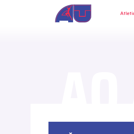
Atleti
AO