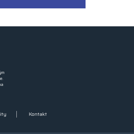
ným
e.
na
ity
Kontakt