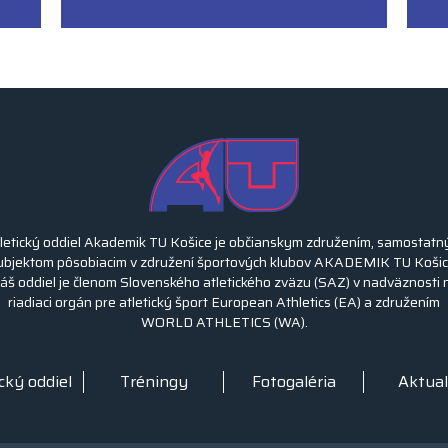
letický oddiel Akademik TU Košice je občianskym združením, samostat
ubjektom pôsobiacim v združení športových klubov AKADEMIK TU Košic
áš oddiel je členom Slovenského atletického zväzu (SAZ) v nadväznosti 
riadiaci orgán pre atletický šport European Athletics (EA) a združením
WORLD ATHLETICS (WA).
cký oddiel
Tréningy
Fotogaléria
Aktual