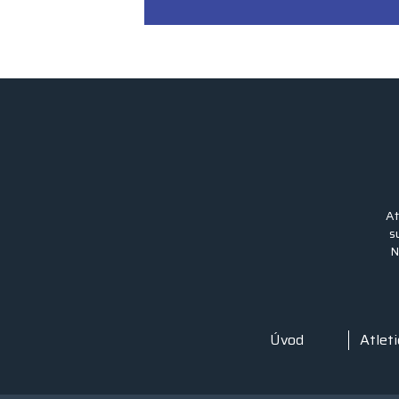
At
s
N
Úvod
Atleti