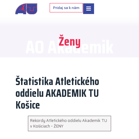
Pridaj sa k nám
Ženy
AO Akademik
Štatistika Atletického
oddielu AKADEMIK TU
Košice
Rekordy Atletického oddielu Akademik TU
v Košiciach – ŽENY