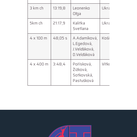
3 km ch
13:19,8
Leonenko
Ukrajina
10593
Oľga
5km ch
21:17,9
Kalitka
Ukrajina
2059
Svetlana
4 x 100 m
48,05 s
A.Adamíková,
Košice
0208
L.Egedová,
J.Velďáková,
D.Velďáková
4 x 400 m
3:48,4
Pořísková,
Vítkovice
11079
Žižková,
Sotkovská,
Pastušková