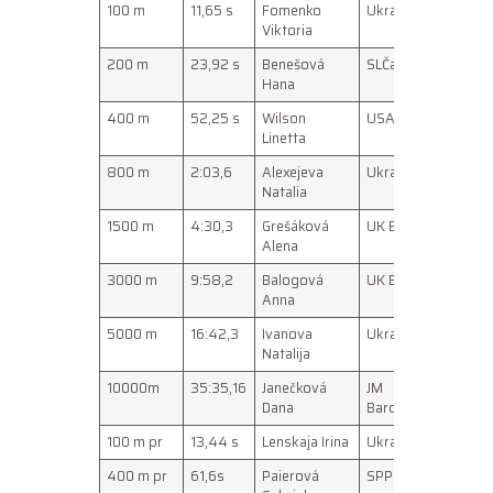
100 m
11,65 s
Fomenko
Ukrajina
3059
Viktoria
200 m
23,92 s
Benešová
SLČaslav
12079
Hana
400 m
52,25 s
Wilson
USA
3059
Linetta
800 m
2:03,6
Alexejeva
Ukrajina
10599
Natalia
1500 m
4:30,3
Grešáková
UK Blava
2006
Alena
3000 m
9:58,2
Balogová
UK Blava
10099
Anna
5000 m
16:42,3
Ivanova
Ukrajina
10599
Natalija
10000m
35:35,16
Janečková
JM
0208
Dana
Bardejov
100 m pr
13,44 s
Lenskaja Irina
Ukrajina
4059
400 m pr
61,6s
Paierová
SPPraha
12079