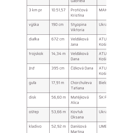
Gabriela
3 km pr
10:51,57
Protičová
MAK Rača
0208
Kristína
výška
190 cm
Styopina
Ukrajina
4059
Viktoria
diaľka
672 cm
Velďáková
ATU
0305
Jana
Košice
trojskok
14,34 m
Velďáková
ATU
13050
Dana
Košice
žrď
395 cm
Čížková Dana
ATU
13050
Košice
guľa
17,91 m
Chorchuleva
Bielorusko
3059
Tatiana
disk
56,60 m
Matějková
ŠK Plzeň
18079
Alica
oštep
53,66 m
Kovtuk
Ukrajina
3004
Oksana
kladivo
52,92 m
Danišová
UMBBB
2606
Martina