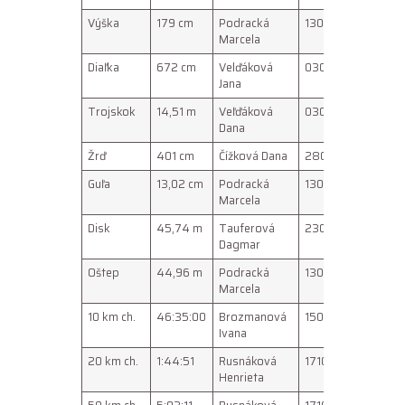
Výška
179 cm
Podracká
130370
Nitra
Marcela
Diaľka
672 cm
Velďáková
030681
Košice
Jana
Trojskok
14,51 m
Veľďáková
030681
Pavia
Dana
Žrď
401 cm
Čížková Dana
280291
U. Hradi
Guľa
13,02 cm
Podracká
130370
Košice
Marcela
Disk
45,74 m
Tauferová
230967
Bratisla
Dagmar
Oštep
44,96 m
Podracká
130370
Alhama
Marcela
10 km ch.
46:35:00
Brozmanová
150369
Dudince
Ivana
20 km ch.
1:44:51
Rusnáková
171071
Békésc
Henrieta