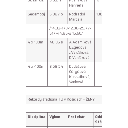
50 km ch.
5:03:11
Rusnáková
171071
Scanzor
Henrieta
Sedemboj
5 987 b
Podracká
130370
Nitra
Marcela
/14,33-179-12,96-25,77-
617-44,86-2:15,60/
4 x 100m
48,05 s
A.Adamíková,
Košice
L.Egedová,
J.Velďáková,
D.Velďáková
4 x 400m
3:58:54
Dudášová,
B.Bystri
Čörgöová,
Kossuthová,
Vanková
Rekordy štadióna TU v Košiciach – ŽENY
Disciplína
Výkon
Pretekár
Oddiel/
Dátu
Štát