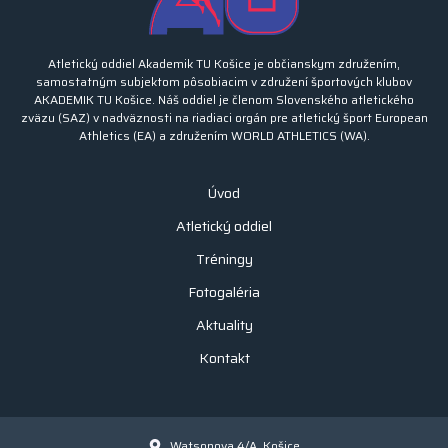
Atletický oddiel Akademik TU Košice je občianskym združením,
samostatným subjektom pôsobiacim v združení športových klubov
AKADEMIK TU Košice. Náš oddiel je členom Slovenského atletického
zväzu (SAZ) v nadväznosti na riadiaci orgán pre atletický šport European
Athletics (EA) a združením WORLD ATHLETICS (WA).
Úvod
Atletický oddiel
Tréningy
Fotogaléria
Aktuality
Kontakt
Watsonova 4/A, Košice