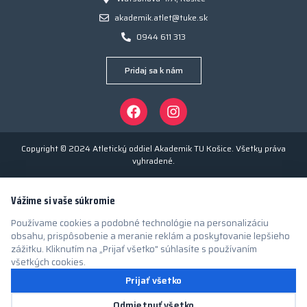
akademik.atlet@tuke.sk
0944 611 313
Pridaj sa k nám
Copyright © 2024 Atletický oddiel Akademik TU Košice. Všetky práva
vyhradené.
Vážime si vaše súkromie
Používame cookies a podobné technológie na personalizáciu
obsahu, prispôsobenie a meranie reklám a poskytovanie lepšieho
zážitku. Kliknutím na „Prijať všetko" súhlasíte s používaním
všetkých cookies.
Prijať všetko
Odmietnuť všetko